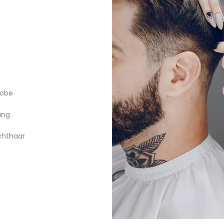
robe
ung
chthaar