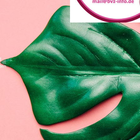
d
ern